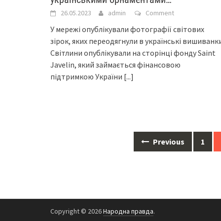
26.05.2023
admin
Comment
У мережі опублікували фотографії світових
зірок, яких переодягнули в українські вишиванки
Світлини опублікували на сторінці фонду Saint
Javelin, який займається фінансовою
підтримкою України
[...]
Posts
Previous
1
navigation
Copyright © 2026
Народна правда
.