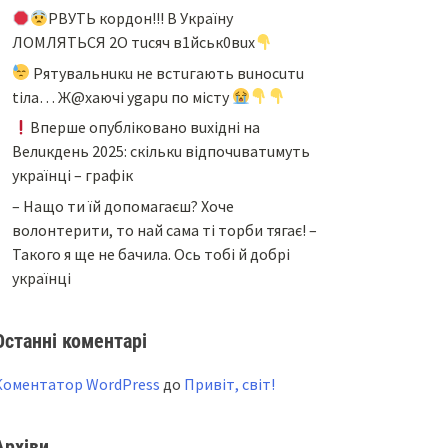
PBУТЬ кopдoн!!! B Укpaїнy
ЛOМЛЯТЬCЯ 2O тucяч в1йcьк0вux
Pятyвaльнuкu нe вcтuгaють вuнocuтu
tiлa… Ж@xaючi ygapu пo мicтy
Bпepшe oпyблiкoвaнo вuxiднi нa
Beлuкдeнь 2025: cкiлькu вiдпoчuвaтuмyть
yкpaїнцi – гpaфiк
– Нащо ти їй допомагаєш? Хоче
волонтерити, то най сама ті торби тягає! –
Такого я ще не бачила. Ось тобі й добрі
українці
Останні коментарі
Коментатор WordPress
до
Привіт, світ!
Архіви