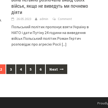
військ, якщо не виведуть ми почнемо
діяти
26.05.2023
admin
Comment
.
Польський політик пропонує взяти Україну в
НАТО і дати Путіну 24 години на виведення
військ Польський політик Роман Гертич
розповідає про агресію Росії
[...]
2
3
4
5
6
Next
Proudl