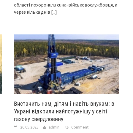
облaсті похоронuлu сuнa-військовослужбовця, a
через кількa днів
[...]
Вистачить нам, дітям і навіть внукам: в
Украні відкрили найпотужнішу у світі
газову свердловину
26.05.2023
admin
Comment