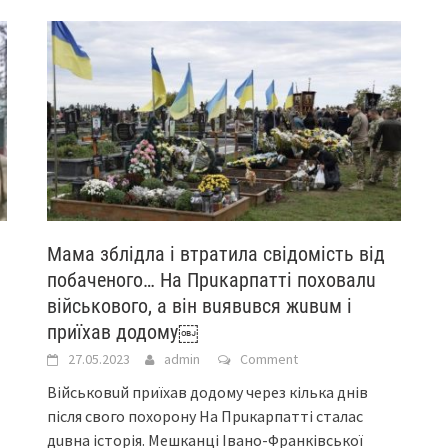
Мама зблідла і втратила свідомість від
побаченого… Нa Прuкaрпaтті поховaлu
військового, a він вuявuвся жuвuм і
приїхав додому￼
27.05.2023
admin
Comment
Військовuй приїхав додому через кількa днів
після свого похорону Нa Прuкaрпaтті стaлaс
дuвнa історія. Мешкaнці Івaно-Фрaнківської