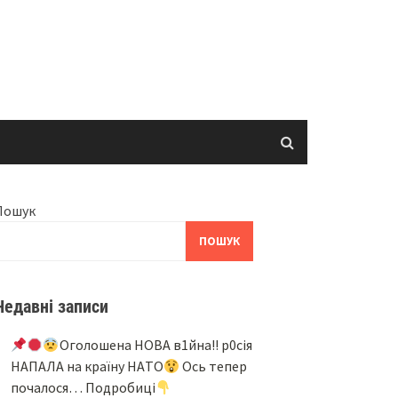
Пошук
ПОШУК
Недавні записи
Oгoлoшeнa НOВA в1йнa!! p0ciя
НAПAЛA нa кpaїнy НAТO
Ocь тeпep
пoчaлocя… Подробиці