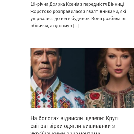
19-річна Доярка Ксенія з передмістя Вінниці
жорстоко розправилася з ґвалтівниками, які
увірвалися до неї в будинок. Вона розбила їм
обличчя, а одному з
[...]
На болотах відвисли щелепи: Круті
світові зірки одягли вишиванки з
українськими орнаментами…