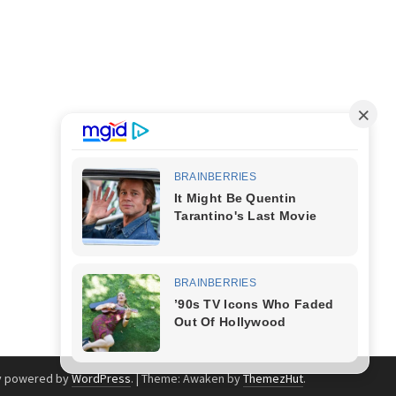
y powered by
WordPress
.
|
Theme: Awaken by
ThemezHut
.