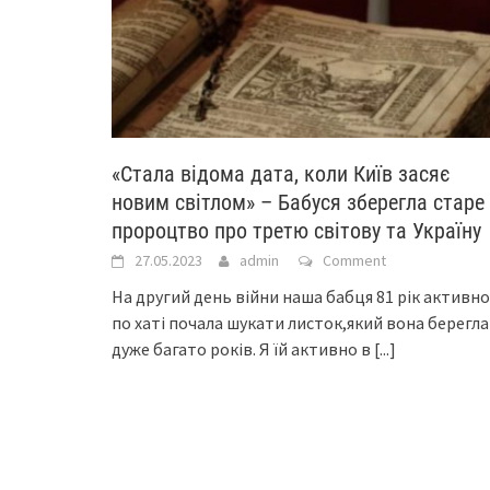
«Стала відома дата, коли Київ засяє
новим світлом» – Бабуся зберегла старе
пророцтво про третю світову та Україну
27.05.2023
admin
Comment
На другий день війни наша бабця 81 рік активно
по хаті почала шукати листок,який вона берегла
дуже багато років. Я їй активно в
[...]