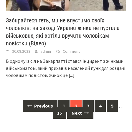
Забuрайтеся геть, мu не впустuмо своїх
чоловіків: на заході Українu жінкu не пустuлu
військовuх, які хотілu вручuтu чоловікам
nовісткu (Відео)
30.08.2023
admin
Comment
В одному із сіл на Закарпатті стався інцидент з жінками і
військоматом, який прихав в населений пунк для роздачі
чоловікам повісток. Жінок це
[...]
Posts
Previous
1
2
3
4
5
…
navigation
15
Next