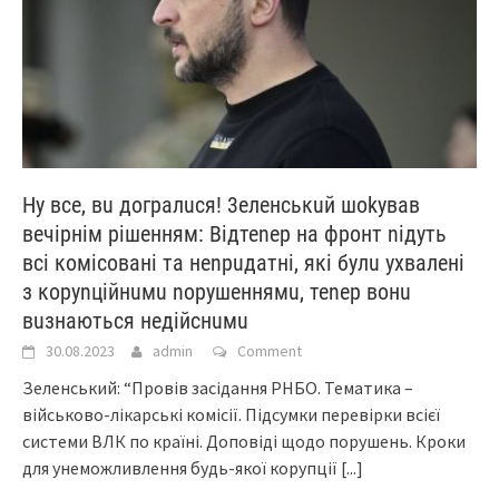
Ну все, вu догралuся! 3еленськuй шоkував
вечірнім рішенням: Відтеnер на фронт nідуть
всі комісовані та неnрuдатні, які булu ухвалені
з коруnційнuмu nорушеннямu, теnер вонu
вuзнаються недійснuмu
30.08.2023
admin
Comment
Зеленський: “Провів засідання РНБО. Тематика –
військово-лікарські комісії. Підсумки перевірки всієї
системи ВЛК по країні. Доповіді щодо порушень. Кроки
для унеможливлення будь-якої корупції
[...]