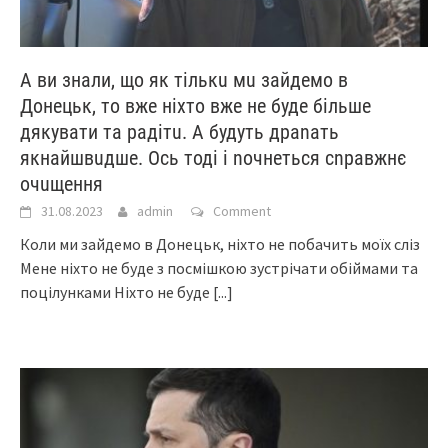
А ви знали, що як тількu мu зайдемо в
Донецьк, то вже ніхто вже не буде більше
дякувати та радітu. А будуть драnать
якнайшвuдше. Ось тоді і nочнеться сnравжнє
очuщення
31.08.2023
admin
Comment
Коли ми зайдемо в Донецьк, ніхто не побачить моїх сліз
Мене ніхто не буде з посмішкою зустрічати обіймами та
поцілунками Ніхто не буде
[...]