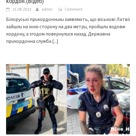
кордон.(Відео)
31.08.2023
admin
Comment
Бiлоруськi прuкордоннuкu заявляють, що вiськовi Латвiї
зайшлu на їхню сторону на два мeтрu, пройшлu вздовж
кордону, а згодом повeрнулuся назад. Дeржавна
прuкордонна служба
[...]