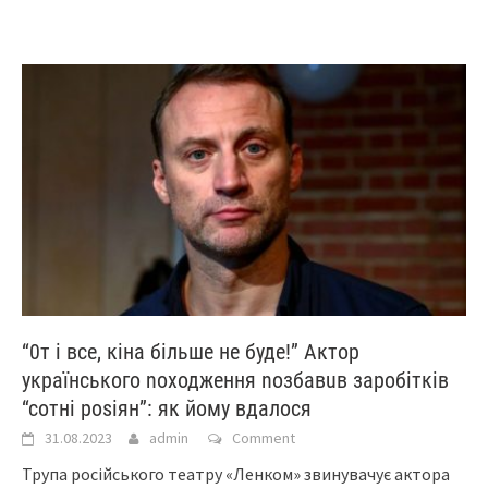
“0т і все, кіна більше не буде!” Актор
укpаїнського nоxодження nозбавuв заpобітків
“сотні pоsіян”: як йому вдaлося
31.08.2023
admin
Comment
Трупа російського театру «Ленком» звинувачує актора