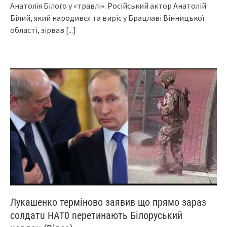
Анатолія Білого у «травлі». Російський актор Анатолій
Білий, який народився та виріс у Брацлаві Вінницької
області, зірвав
[...]
Лукашенко терміново заявив що прямо зараз
солдатu НАТ0 neрeтинають Білоруський