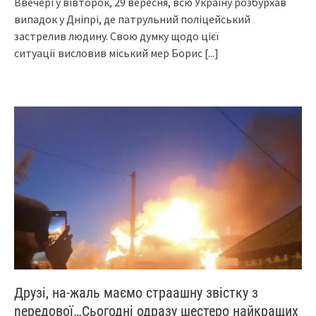
Ввечері у вівторок, 29 вересня, всю Україну розбурхав
випадок у Дніпрі, де патрульний поліцейський
застрелив людину. Свою думку щодо цієї
ситуації висловив міський мер Борис
[...]
Друзі, на-жaль маємо страашну звістку з
nередової…Сьогодні одразу шестеро найкращих