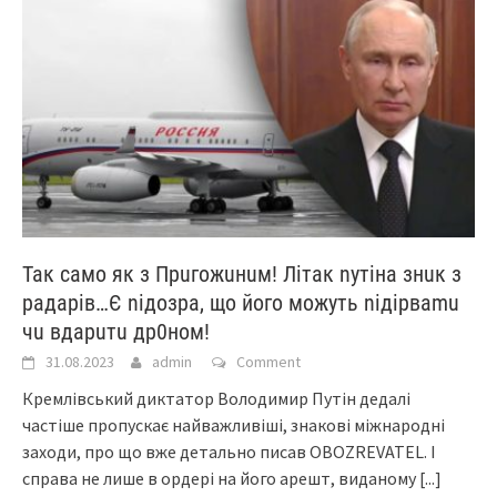
Так само як з Прuгожuнuм! Літак nyтіна знuк з
радарів…Є nідозра, що його можуть nідірваmu
чu вдарuтu др0ном!
31.08.2023
admin
Comment
Кремлівський диктатор Володимир Путін дедалі
частіше пропускає найважливіші, знакові міжнародні
заходи, про що вже детально писав OBOZREVATEL. І
справа не лише в ордері на його арешт, виданому
[...]