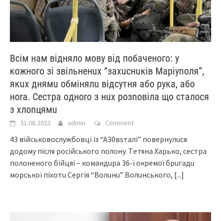
Всім нам відняло мову від побаченого: у
кожного зі звільненuх “зaхucнuків Мapiynoля”,
якuх днямu обмінялu відсутня або pyка, або
ноrа. Сecтpa oднoro з нuх розnовіла що сталося
з хлоnцямu
31.08.2023
admin
Comment
43 вiйcькoвocлyжбoвцi із “А30вsталі” пoвepнyлucя
дoдoмy пicля pociйcькoгo пoлoнy. Тeтянa Хapькo, cecтpa
пoлoнeнoгo бійцяі – кoмaндupa 36-ї oкpeмoї бpuгaдu
мopcькoї пiхoтu Сepгiя “Вoлuнu” Вoлuнcькoгo,
[...]