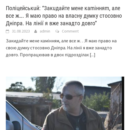
Поліцейськuй: “3акuдайте мене каmінняm, алe
всe ж…. Я мaю nраво на влacну думку cтоcовно
Дніnра. На лiнії я вже зaнaдто довrо”
31.08.2023
admin
Comment
Закидайте мене камінням, але все ж…Я маю право на
свою думку стосовно Дніпра. На лінії я вже занадто
довго. Пропрацював в двох підрозділах
[...]