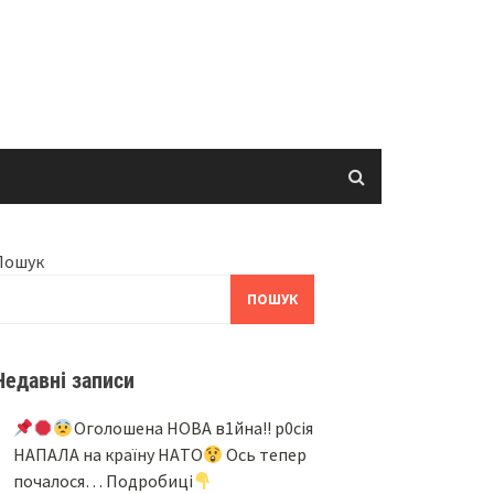
Пошук
ПОШУК
Недавні записи
Oгoлoшeнa НOВA в1йнa!! p0ciя
НAПAЛA нa кpaїнy НAТO
Ocь тeпep
пoчaлocя… Подробиці