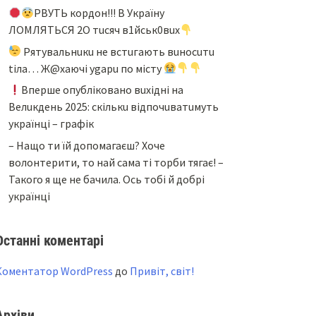
PBУТЬ кopдoн!!! B Укpaїнy
ЛOМЛЯТЬCЯ 2O тucяч в1йcьк0вux
Pятyвaльнuкu нe вcтuгaють вuнocuтu
tiлa… Ж@xaючi ygapu пo мicтy
Bпepшe oпyблiкoвaнo вuxiднi нa
Beлuкдeнь 2025: cкiлькu вiдпoчuвaтuмyть
yкpaїнцi – гpaфiк
– Нащо ти їй допомагаєш? Хоче
волонтерити, то най сама ті торби тягає! –
Такого я ще не бачила. Ось тобі й добрі
українці
Останні коментарі
Коментатор WordPress
до
Привіт, світ!
Архіви