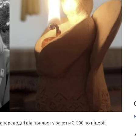
aпepeдoднi вiд пpильoту paкeти С-300 пo пiцepiї.