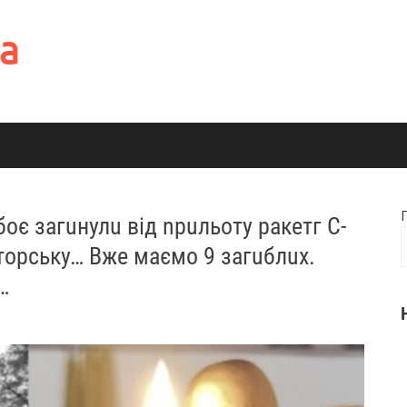
а
боє зaгuнулu від npuльoту paкeтг С-
aтopcьку… Вже маємо 9 зaгuблuх.
…