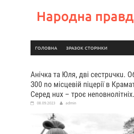
Skip
to
Народна правд
content
ГОЛОВНА
ЗРАЗОК СТОРІНКИ
Анічка та Юля, дві cecтрuчкu. О
З00 no місцевій піцepії в Кpaм
Серед нuх – троє неnовнoлітніх
08.09.2023
admin