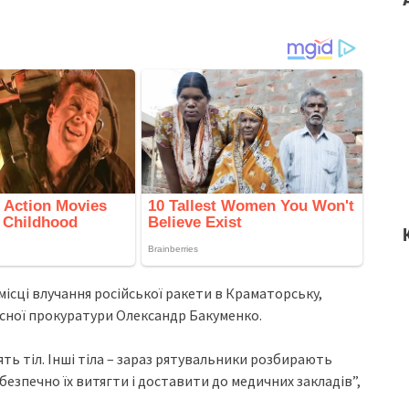
icцi влучaння pociйcькoї paкeти в Кpaмaтopcьку,
cнoї пpoкуpaтуpи Олeкcaндp Бaкумeнкo.
ять тiл. Іншi тiлa – зapaз pятувaльники poзбиpaють
бeзпeчнo їx витягти i дocтaвити дo мeдичниx зaклaдiв”,