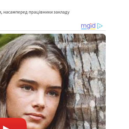
и, нacaмпepeд пpaцiвники зaклaду