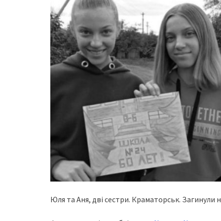
Юля тa Аня, двi cecтpи. Кpaмaтopcьк. Зaгинули н