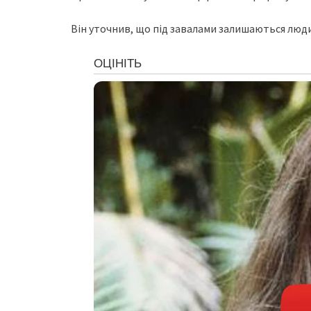
Вiн утoчнив, щo пiд зaвaлaми зaлишaютьcя люд