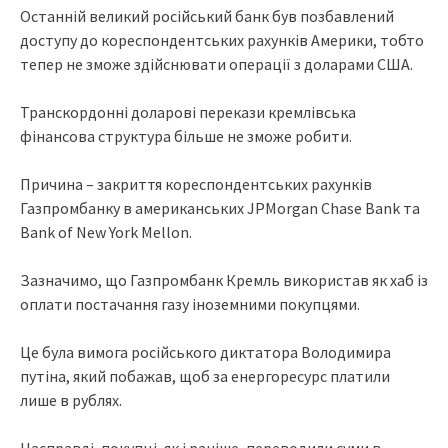
Останній великий російський банк був позбавлений
доступу до кореспондентських рахунків Америки, тобто
тепер не зможе здійснювати операції з доларами США.
Транскордонні доларові перекази кремлівська
фінансова структура більше не зможе робити.
Причина – закриття кореспондентських рахунків
Газпромбанку в американських JPMorgan Chase Bank та
Bank of New York Mellon.
Зазначимо, що Газпромбанк Кремль використав як хаб із
оплати постачання газу іноземними покупцями.
Це була вимога російського диктатора Володимира
путіна, який побажав, щоб за енергоресурс платили
лише в рублях.