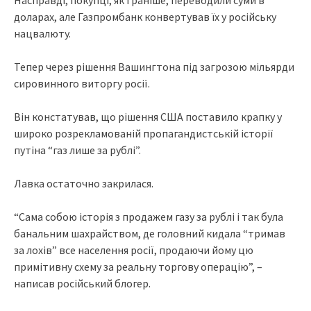
Насправді, покупці, як і раніше, переводили суми в
доларах, але Газпромбанк конвертував їх у російську
нацвалюту.
Тепер через рішення Вашингтона під загрозою мільярди
сировинного виторгу росії.
Він констатував, що рішення США поставило крапку у
широко розрекламованій пропагандистській історії
путіна “газ лише за рублі”.
Лавка остаточно закрилася.
“Сама собою історія з продажем газу за рублі і так була
банальним шахрайством, де головний кидала “тримав
за лохів” все населення росії, продаючи йому цю
примітивну схему за реальну торгову операцію”, –
написав російський блогер.