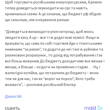
Щоб торгувати російськими енергоресурсами, Кремлю
тепер доведеться переходити на сірі та навіть
кримінальні схеми. А це означає, що бюджет рф збідніє
ще сильніше, ніж очікувалося раніше.
“Доведеться винаходити різні хитрощі, щоб якось
зводити касу. А це – все ті ж додаткові комісії. Якщо ж
врахувати, що сама по собі торгівля йде з гігантськими
знижками “за ризик”, та додати до неї такі ж руйнівні та
ризиковані розрахунки , то дохід від пограбування стає
все більш мізерним.До бюджету доходитиме все менше і
менше, а більше – осідати на проміжних стадіях … Ну, і
жалюгідні копійки, що потрапили до бюджету – вони
теж не для нас, так як “ворог на порозі”, його треба
воювати”, – розповів російський блогер.
Діалог.UA