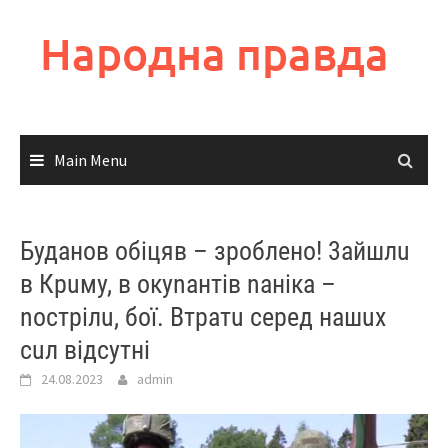
Skip
to
Народна правда
content
Main Menu
Буданов обіцяв – зроблено! 3айшлu
в Крuму, в окуnантів nаніка –
nострілu, бої. Втратu серед нашuх
сuл відсутні
24.08.2023
admin