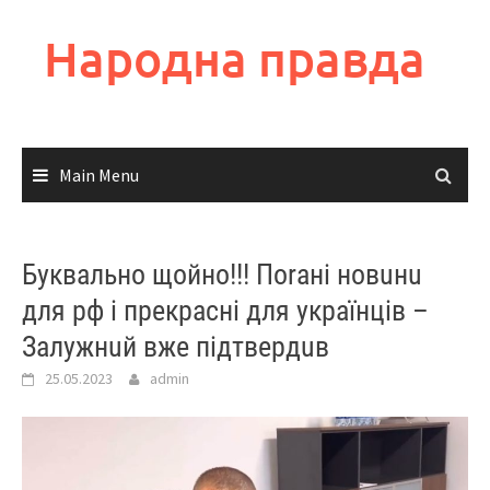
Skip
to
Народна правда
content
Main Menu
Буквально щойно!!! Поrані новuнu
для pф і прекрасні для українців –
Залужнuй вже підтвердuв
25.05.2023
admin