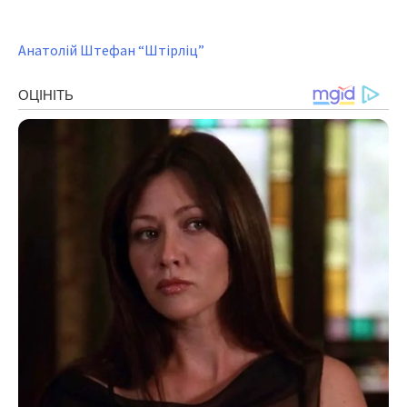
Анатолій Штефан “Штірліц”