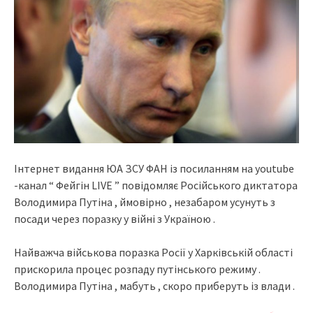
Інтернет видання ЮА ЗСУ ФАН із посиланням на youtube
-канал “ Фейгін LIVE ” повідомляє Російського диктатора
Володимира Путіна , ймовірно , незабаром усунуть з
посади через поразку у війні з Україною .
Найважча військова поразка Росії у Харківській області
прискорила процес розпаду путінського режиму .
Володимира Путіна , мабуть , скоро приберуть із влади .