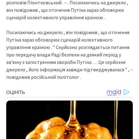
розповів Піонтковський . – . Посилаючись на джерело ,
він повідомив , що оточення Путіна зараз обговорює
сценарій колективного управління країною .
Посилаючись на джерело , він повідомив , що оточення
Путіна зараз обговорює сценарій колективного
управління країною . ” Серйозно розглядається питання
про передачу влади Раді безпеки на деякий період у
зв’язку з загостренням хвороби Путіна … Це серйозне
джерело , його інформація завжди підтверджувалася ” , –
повідомив російський політолог .