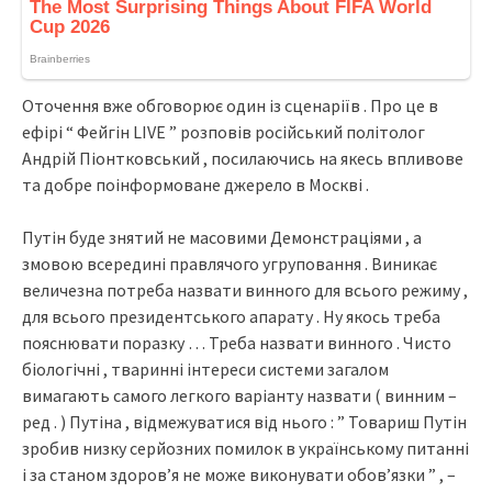
Оточення вже обговорює один із сценаріїв . Про це в
ефірі “ Фейгін LIVE ” розповів російський політолог
Андрiй Піонтковський , посилаючись на якесь впливове
та добре поінформоване джерело в Москві .
Путін буде знятий не масовими Демонстраціями , а
змовою всередині правлячого угруповання . Виникає
величезна потреба назвати винного для всього режиму ,
для всього президентського апарату . Ну якось треба
пояснювати поразку … Треба назвати винного . Чисто
біологічні , тваринні інтереси системи загалом
вимагають самого легкого варіанту назвати ( винним –
ред . ) Путіна , відмежуватися від нього : ” Товариш Путін
зробив низку серйозних помилок в українському питанні
і за станом здоров’я не може виконувати обов’язки ” , –