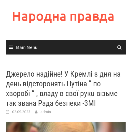
Skip
to
Народна правда
content
Main Menu
Джерело надійне! У Кремлі з дня на
день відсторонять Путіна ” по
хворобі ” , владу в свої рукu візьме
так звана Рада безпеки -3Мl
02.09.2023
admin