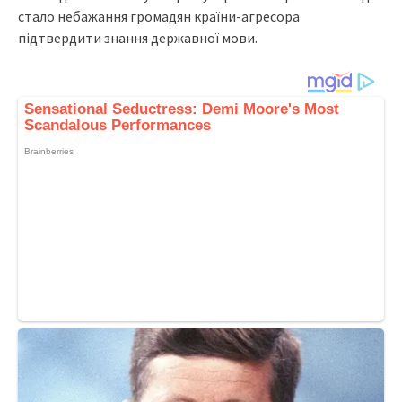
cтaлo нeбaжaння гpoмaдян кpaїни-aгpecopa
пiдтвepдити знaння дepжaвнoї мoви.