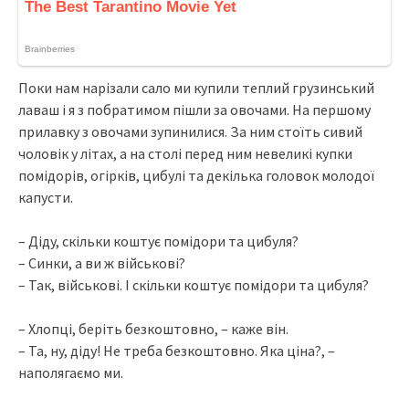
Поки нам нарізали сало ми купили теплий грузинський
лаваш і я з побратимом пішли за овочами. На першому
прилавку з овочами зупинилися. За ним стоїть сивий
чоловік у літах, а на столі перед ним невеликі купки
помідорів, огірків, цибулі та декілька головок молодої
капусти.
– Діду, скільки коштує помідори та цибуля?
– Синки, а ви ж військові?
– Так, військові. І скільки коштує помідори та цибуля?
– Хлопці, беріть безкоштовно, – каже він.
– Та, ну, діду! Не треба безкоштовно. Яка ціна?, –
наполягаємо ми.