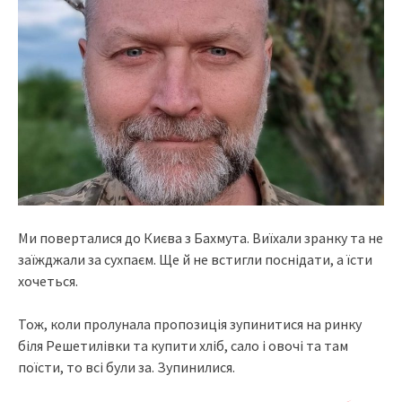
Ми поверталися до Києва з Бахмута. Виїхали зранку та не
заїжджали за сухпаєм. Ще й не встигли поснідати, а їсти
хочеться.
Тож, коли пролунала пропозиція зупинитися на ринку
біля Решетилівки та купити хліб, сало і овочі та там
поїсти, то всі були за. Зупинилися.