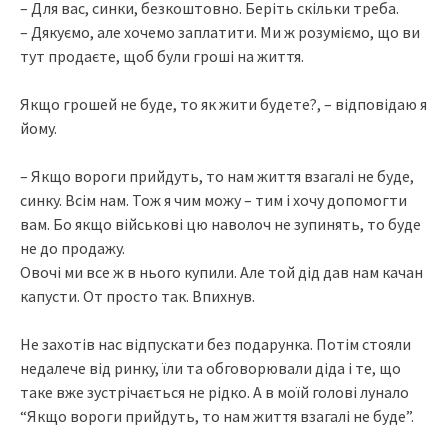
– Для вас, синки, безкоштовно. Беріть скільки треба.
– Дякуємо, але хочемо заплатити. Ми ж розуміємо, що ви
тут продаєте, щоб були гроші на життя.
Якщо грошей не буде, то як жити будете?, – відповідаю я
йому.
– Якщо вороги прийдуть, то нам життя взагалі не буде,
синку. Всім нам. Тож я чим можу – тим і хочу допомогти
вам. Бо якщо військові цю наволоч не зупинять, то буде
не до продажу.
Овочі ми все ж в нього купили. Але той дід дав нам качан
капусти. От просто так. Впихнув.
Не захотів нас відпускати без подарунка. Потім стояли
недалече від ринку, їли та обговорювали діда і те, що
таке вже зустрічається не рідко. А в моїй голові лунало
“Якщо вороги прийдуть, то нам життя взагалі не буде”.