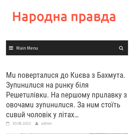
Skip
to
Народна правда
content
Main Menu
Мu nоверталuся до Кuєва з Бахмута.
Зупuнuлuся на рuнку біля
Решетuлівкu. На nершому nрuлавку з
овочамu зуnuнuлuся. За нuм стоїть
сuвuй чоловік у літах…
30.08.2023
admin