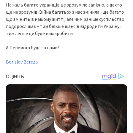
На жаль багато українців це зрозуміло запізно, а дехто
ще не зрозумів. Війна багатьох з нас змінила і ще багато
що змінить в нашому житті, але чим раніше суспільство
подорослішає – тим більше шансів відродити Україну і
тим легше це буде нам зробити.
А Перемога буде за нами!
Borislav Bereza