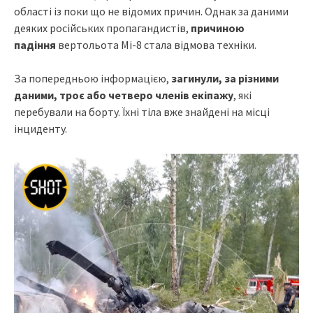
області із поки що не відомих причин. Однак за даними
деяких російських пропагандистів,
причиною
падіння
вертольота Мі-8 стала відмова техніки.
За попередньою інформацією,
загинули, за різними
даними, троє або четверо членів екіпажу
, які
перебували на борту. Їхні тіла вже знайдені на місці
інциденту.