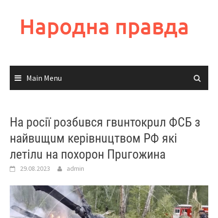
Skip
to
Народна правда
content
Main Menu
На росії розбuвся гвuнтокрuл ФСБ з
найвuщuм керівнuцтвом РФ які
летілu на похорон Прuгожина
29.08.2023
admin