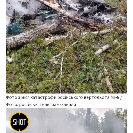
Фото з міся катастрофи російського вертольота Мі-8 /
Фото: російські телеграм-канали