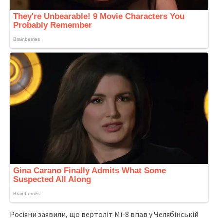
Росіяни заявили, що вертоліт Мі-8 впав у Челябінській