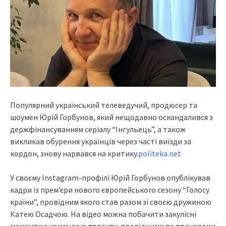
Популярний український телеведучий, продюсер та
шоумен Юрій Горбунов, який нещодавно оскандалився з
держфінансуванням серіалу “Інгульець”, а також
викликав обурення українців через часті виїзди за
кордон, знову нарвався на критику.
politeka.net
У своєму Instagram-профілі Юрій Горбунов опублікував
кадри із прем’єри нового європейського сезону “Голосу
країни”, провідним якого став разом зі своєю дружиною
Катею Осадчою. На відео можна побачити закулісні
моменти з командою проекту, провідними та тренерами