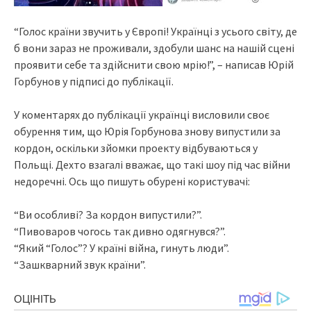
“Голос країни звучить у Європі! Українці з усього світу, де
б вони зараз не проживали, здобули шанс на нашій сцені
проявити себе та здійснити свою мрію!”, – написав Юрій
Горбунов у підписі до публікації.
У коментарях до публікації українці висловили своє
обурення тим, що Юрія Горбунова знову випустили за
кордон, оскільки зйомки проекту відбуваються у
Польщі. Дехто взагалі вважає, що такі шоу під час війни
недоречні. Ось що пишуть обурені користувачі:
“Ви особливі? За кордон випустили?”.
“Пивоваров чогось так дивно одягнувся?”.
“Який “Голос”? У країні війна, гинуть люди”.
“Зашкварний звук країни”.