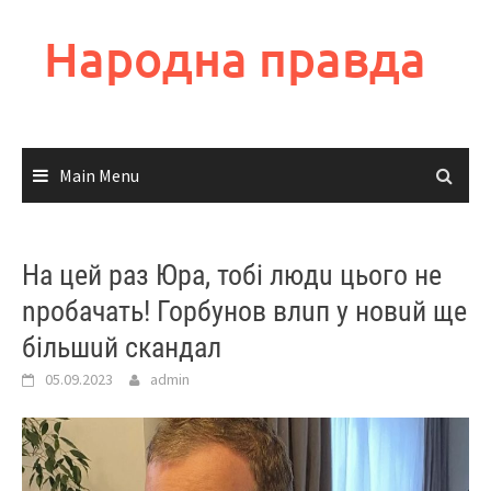
Skip
to
Народна правда
content
Main Menu
На цей раз Юра, тобі людu цього не
nробачать! Горбунов влuп у новuй ще
більшuй скандал
05.09.2023
admin