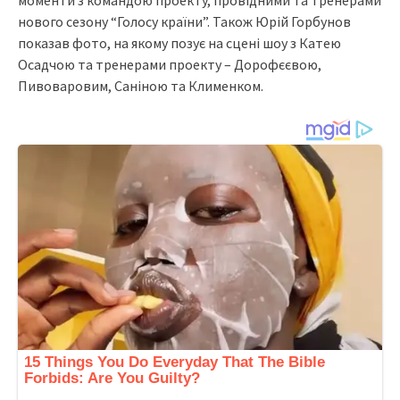
нового сезону “Голосу країни”. Також Юрій Горбунов
показав фото, на якому позує на сцені шоу з Катею
Осадчою та тренерами проекту – Дорофєєвою,
Пивоваровим, Саніною та Клименком.