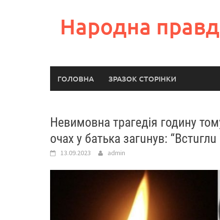
Skip
to
Народна правд
content
ГОЛОВНА
ЗРАЗОК СТОРІНКИ
Нeвимовна трагедія годину тому
очах у батька загuнув: “Встuглu
13.09.2023
admin