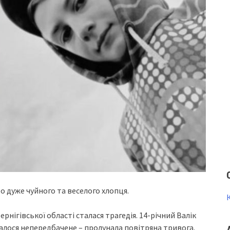
о дуже чуйного та веселого хлопця.
рнігівської області сталася трагедія. 14-річний Валік
талося непередбачене – пролунала повітряна тривога.