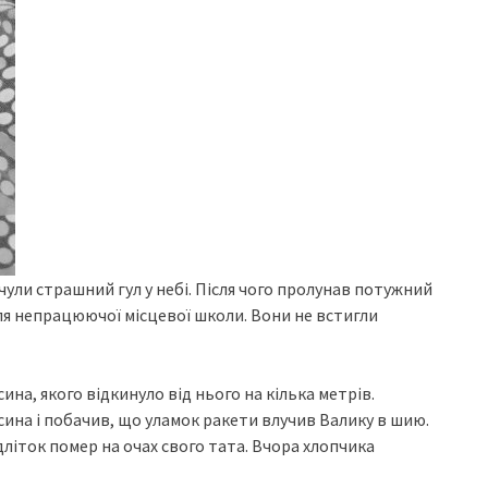
чули страшний гул у небі. Після чого пролунав потужний
біля непрацюючої місцевої школи. Вони не встигли
на, якого відкинуло від нього на кілька метрів.
 сина і побачив, що уламок ракети влучив Валику в шию.
літок помер на очах свого тата. Вчора хлопчика