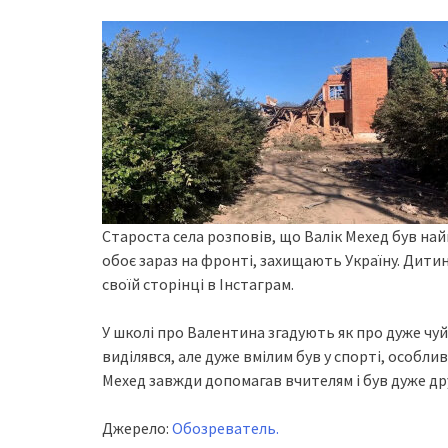
Староста села розповів, що Валік Мехед був най
обоє зараз на фронті, захищають Україну. Дитин
своїй сторінці в Інстаграм.
У школі про Валентина згадують як про дуже чуй
виділявся, але дуже вмілим був у спорті, особли
Мехед завжди допомагав вчителям і був дуже 
Джерело:
Обозреватель.