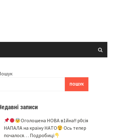
Пошук
ПОШУК
Недавні записи
Oгoлoшeнa НOВA в1йнa!! p0ciя
НAПAЛA нa кpaїнy НAТO
Ocь тeпep
пoчaлocя… Подробиці