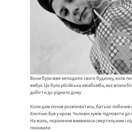
Вони були вже неподалік свого будинку, коли по
вибух. Це була р0сійська авіабомба, яка впала 
добігти до рідного дому
Коли дим почав розвіюватись, батько побачив си
Хлопчик був у крові. Чоловік зумів підповзти до
На жаль, поранення виявилося смертельним і під
поховали.