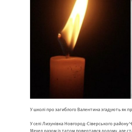
У школі про загиблого Валентина згадують як пр
У селі Лизунівка Новгород-Сіверського району Че
Мехед разом із татом повертався додому, але с