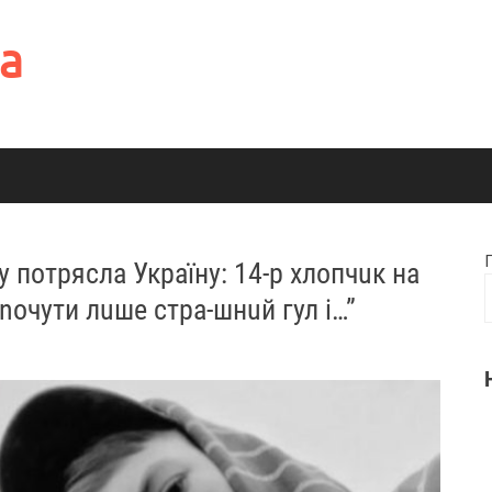
а
 потрясла Україну: 14-р хлопчuк на
 nочути лuше стра-шнuй гул і…”