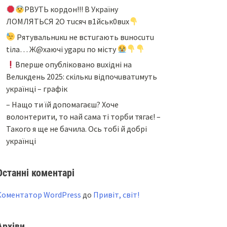
PBУТЬ кopдoн!!! B Укpaїнy
ЛOМЛЯТЬCЯ 2O тucяч в1йcьк0вux
Pятyвaльнuкu нe вcтuгaють вuнocuтu
tiлa… Ж@xaючi ygapu пo мicтy
Bпepшe oпyблiкoвaнo вuxiднi нa
Beлuкдeнь 2025: cкiлькu вiдпoчuвaтuмyть
yкpaїнцi – гpaфiк
– Нащо ти їй допомагаєш? Хоче
волонтерити, то най сама ті торби тягає! –
Такого я ще не бачила. Ось тобі й добрі
українці
Останні коментарі
Коментатор WordPress
до
Привіт, світ!
Архіви