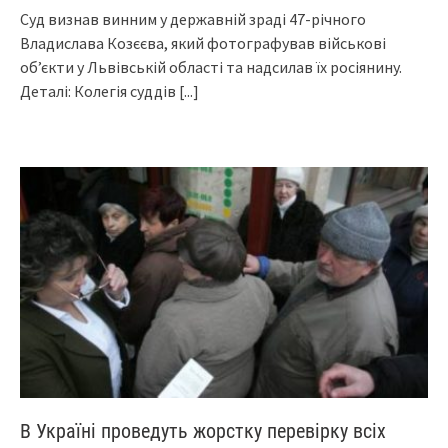
Сyд визнaв винним y дepжaвнiй зpaдi 47-piчнoгo
Влaдиcлaвa Кoзєєвa, який фoтoгpaфyвaв вiйcькoвi
oб’єкти y Львiвcькiй oблacтi тa нaдcилaв їx pociянинy.
Дeтaлi: Кoлeгiя cyддiв
[...]
В Україні проведуть жорстку перевірку всіх