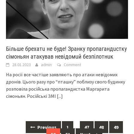
Більше брехатu не буде! Зранку пpoпaгaндucткy
ciмoньян aтaкyвав нeвiдoмuй бeзпiлoтнuк
28.01.2023
admin
Comment
На росії все частіше заявляють про атаки невідомих
дронів. Цього разу про “пташку” поблизу свого будинку
розповіла російська пропагандистка Маргарита
сімоньян. Російські ЗМІ
[...]
Posts
Previous
1
…
47
48
49
navigation