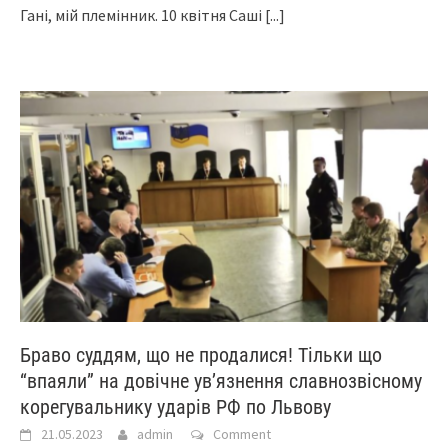
Гані, мій племінник. 10 квітня Саші
[...]
Браво суддям, що не продалися! Тільки що
“впаяли” на дoвiчне yв’язнeння славнозвісному
кopeгyвaльнику yдapiв PФ пo Львoвy
21.05.2023
admin
Comment