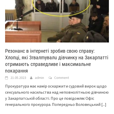
Резонанс в інтернеті зробив свою справу:
Хлопці, які 3rвaлmyвалu дiвчинку на Закаpпатті
отримають спpаведливе і максимальне
nокapaння
21.05.2023
admin
Comment
Прокуратура має намір оскаржити судовий вирок щодо
сексуального насильства над неповнолітньою дівчиною
у Закарпатській області. Про це повідомляє Офіс
генерального прокурора. Попередньо Воловецький
[...]