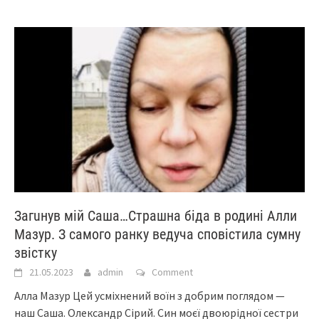
Загuнув мій Саша…Стpaшнa бiдa в pодині Алли
Мазур. З самого ранку ведуча сповістила cумну
звістку
21.05.2023
admin
Comment
Алла Мазур Цей усміхнений воїн з добрим поглядом —
наш Саша. Олександр Сірий. Син моєї двоюрідної сестри