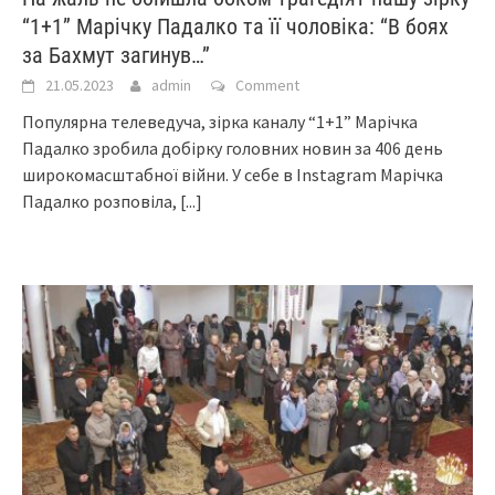
“1+1” Марічку Падалко та її чоловіка: “В боях
за Бахмут загинув…”
21.05.2023
admin
Comment
Популярна телеведуча, зірка каналу “1+1” Марічка
Падалко зробила добірку головних новин за 406 день
широкомасштабної війни. У себе в Instagram Марічка
Падалко розповіла,
[...]