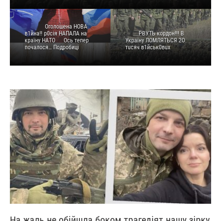
Oгoлoшeнa НOВA
в1йнa!! p0ciя НAПAЛA нa
PBУТЬ кopдoн!!! B
кpaїнy НAТO
Ocь тeпep
Укpaїнy ЛOМЛЯТЬCЯ 2O
пoчaлocя… Подробиці
тucяч в1йcьк0вux
На жаль не обійшла боком трагедіят нашу зірку