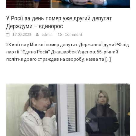
У Росії за день помер уже другий депутат
Держдуми – єдинорос
17.05.2023
admin
Comment
23 квітня у Москві помер депутат Державної думи РФ від
партії “Єдина Росія” Джашарбек Узденов. 56-річний
політик довго страждав на хворобу, назва та
[...]