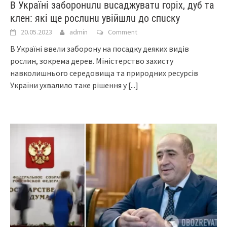
В Україні заборонuлu вuсаджуватu горіх, дуб та
клен: які ще рослuнu увійшлu до спuску
20.05.2023
admin
Comment
В Україні ввели заборону на посадку деяких видів
рослин, зокрема дерев. Міністерство захисту
навколишнього середовища та природних ресурсів
України ухвалило таке рішення у
[...]