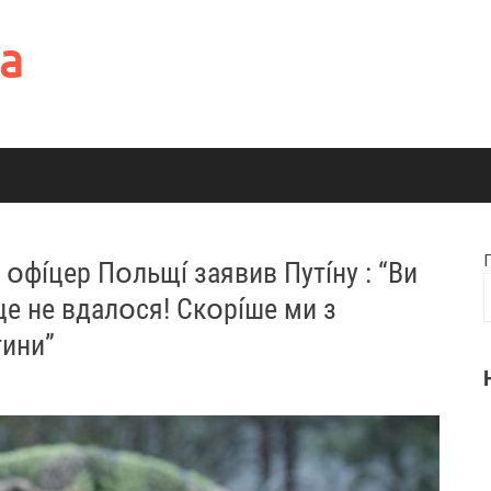
а
 օфíцер Пօльщí заявив Пyтíну : “Ви
це не вдалօся! Скօрíше ми з
тини”