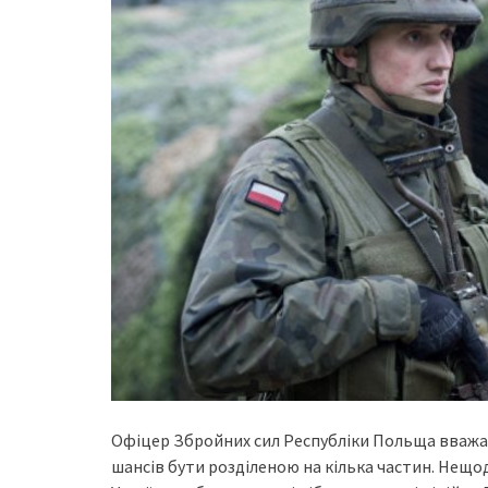
Офіцер Збройних сил Республіки Польща вважає, 
шансів бути розділеною на кілька частин. Нещо