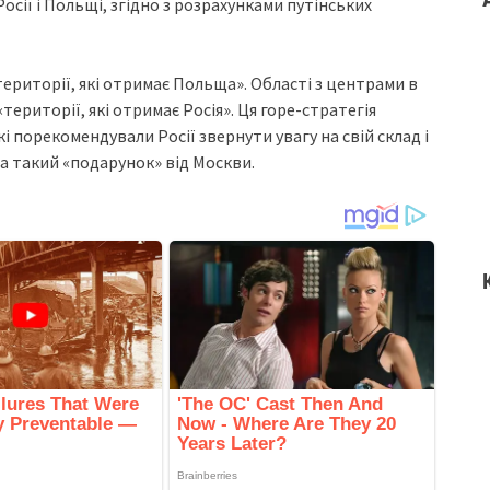
Росії і Польщі, згідно з розрахунками путінських
території, які отримає Польща». Області з центрами в
«території, які отримає Росія». Ця горе-стратегія
кі порекомендували Росії звернути увагу на свій склад і
 на такий «подарунок» від Москви.