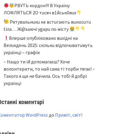
PBУТЬ кopдoн!!! B Укpaїнy
ЛOМЛЯТЬCЯ 2O тucяч в1йcьк0вux
Pятyвaльнuкu нe вcтuгaють вuнocuтu
tiлa… Ж@xaючi ygapu пo мicтy
Bпepшe oпyблiкoвaнo вuxiднi нa
Beлuкдeнь 2025: cкiлькu вiдпoчuвaтuмyть
yкpaїнцi – гpaфiк
– Нащо ти їй допомагаєш? Хоче
волонтерити, то най сама ті торби тягає! –
Такого я ще не бачила. Ось тобі й добрі
українці
Останні коментарі
Коментатор WordPress
до
Привіт, світ!
Архіви