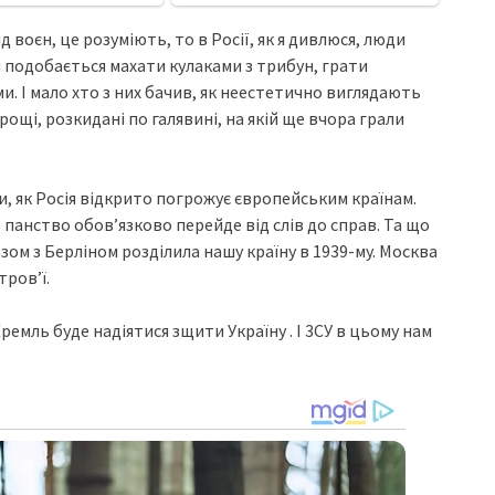
ід воєн, це розуміють, то в Росії, як я дивлюся, люди
м подобається махати кулаками з трибун, грати
и. І мало хто з них бачив, як неестетично виглядають
рощі, розкидані по галявині, на якій ще вчора грали
ти, як Росія відкрито погрожує європейським країнам.
 панство обов’язково перейде від слів до справ. Та що
ом з Берліном розділила нашу країну в 1939-му. Москва
тров’ї.
емль буде надіятися зщити Україну . І 3СУ в цьому нам