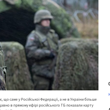
що саме у Російської Федерації, а не в України більше
давно в прямому ефірі російського ТБ показали карту