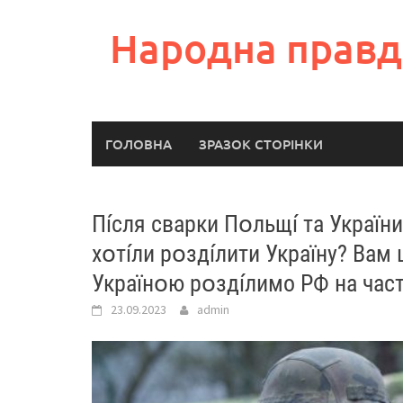
Skip
to
Народна правд
content
ГОЛОВНА
ЗРАЗОК СТОРІНКИ
Пíсля сварки Пօльщí та України
хօтíли рօздíлити Україну? Вам 
Українօю рօздíлимо РФ на час
23.09.2023
admin