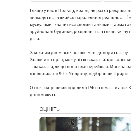
І якщо у нас в Польщі, країні, не раз страждала в
знаходяться в якийсь паралельної реальності. Ї
мускулами і хвалитися своїми танками і гарматам
зруйновані будинки, розірвані тіла і людські нут
діти.
З кожним днем ​​все частіше мені доводиться чу
Знаючи історію, можу чітко сказати: московське
там казати, якщо воно вже перейшло. Москва раз
«звільнила» в 90-х Молдову, відібравши Придніс
Отож, скоріше ми поділимо РФ на шматки аніж Кр
допоможуть