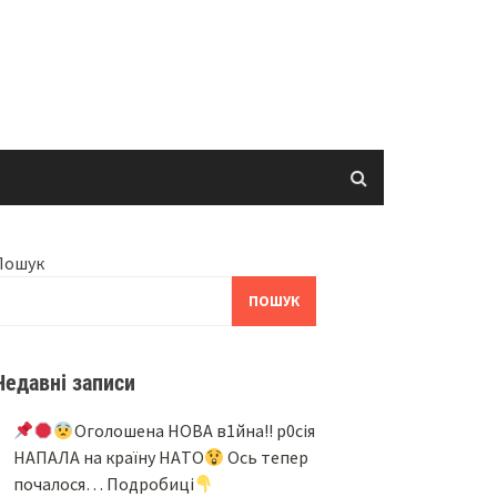
Пошук
ПОШУК
Недавні записи
Oгoлoшeнa НOВA в1йнa!! p0ciя
НAПAЛA нa кpaїнy НAТO
Ocь тeпep
пoчaлocя… Подробиці