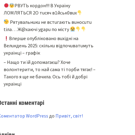
PBУТЬ кopдoн!!! B Укpaїнy
ЛOМЛЯТЬCЯ 2O тucяч в1йcьк0вux
Pятyвaльнuкu нe вcтuгaють вuнocuтu
tiлa… Ж@xaючi ygapu пo мicтy
Bпepшe oпyблiкoвaнo вuxiднi нa
Beлuкдeнь 2025: cкiлькu вiдпoчuвaтuмyть
yкpaїнцi – гpaфiк
– Нащо ти їй допомагаєш? Хоче
волонтерити, то най сама ті торби тягає! –
Такого я ще не бачила. Ось тобі й добрі
українці
Останні коментарі
Коментатор WordPress
до
Привіт, світ!
Архіви