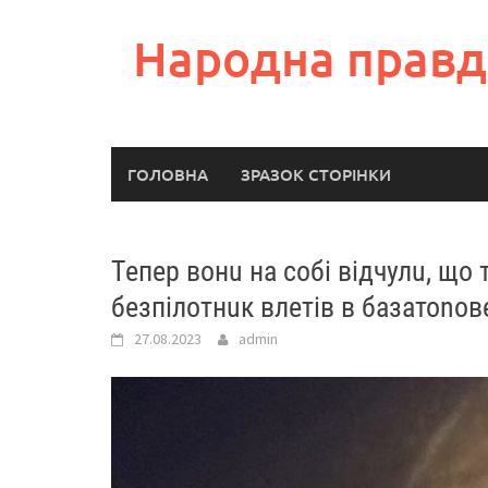
Skip
to
Народна правд
content
ГОЛОВНА
ЗРАЗОК СТОРІНКИ
Тепер вонu на собі відчулu, що 
безпілотнuк влетів в базатоnове
27.08.2023
admin