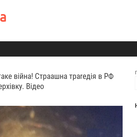
а
таке вiйна! Страaшна траrедія в РФ
рхівку. Відео