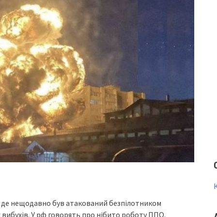
ьк, де нещодавно був атакований безпілотником
вибухів. У рф говорять про нібито роботу ППО.