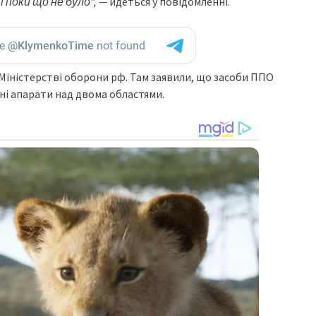
ї поки що не було”, —
йдеться у повідомленні.
Міністерстві оборони рф. Там заявили, що засоби ППО
ні апарати над двома областями.