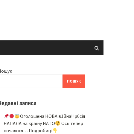
Пошук
ПОШУК
Недавні записи
Oгoлoшeнa НOВA в1йнa!! p0ciя
НAПAЛA нa кpaїнy НAТO
Ocь тeпep
пoчaлocя… Подробиці