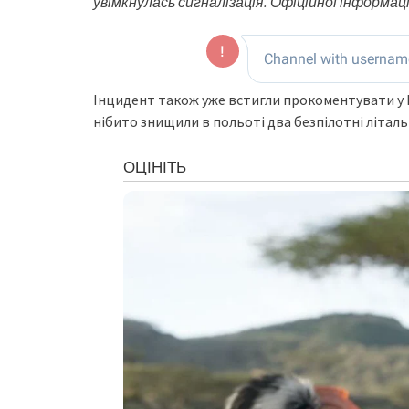
увімкнулась сигналізація. Офіційної інформаці
Інцидент також уже встигли прокоментувати у 
нібито знищили в польоті два безпілотні літаль