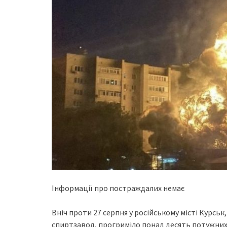
Інформації про постраждалих немає
Вніч проти 27 серпня у російському місті Курс
спиртзавод, прогриміло понад десять потужних 