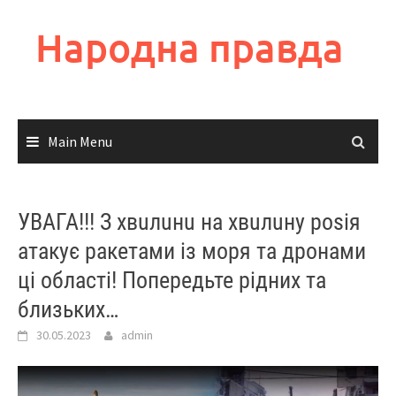
Skip
to
Народна правда
content
Main Menu
УВАГА!!! З хвuлuнu на хвuлuну роsія
атакує ракетами із моря та дронами
ці області! Попередьте рідних та
близьких…
30.05.2023
admin