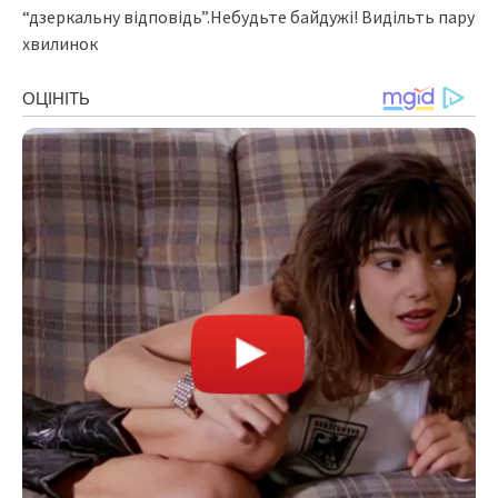
“дзеркальну відповідь”.Небудьте байдужі! Видільть пару
хвилинок