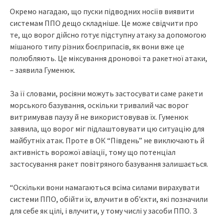
Окремо нагадаю, що пуски підводних носіїв виявити
системам ППО дещо складніше. Це може свідчити про
те, що ворог дійсно готує підступну атаку за допомогою
мішаного типу різних боєприпасів, як вони вже це
полюбляють. Це міксування дронової та ракетної атаки,
– заявила Гуменюк.
За її словами, росіяни можуть застосувати саме ракети
морського базування, оскільки тривалий час ворог
витримував паузу й не використовував їх. Гуменюк
заявила, що ворог міг підлаштовувати цю ситуацію для
майбутніх атак. Проте в ОК “Південь” не виключають й
активність ворожої авіації, тому що потенціал
застосування ракет повітряного базування залишається.
“Оскільки вони намагаються всіма силами вирахувати
системи ППО, обійти їх, влучити в об’єкти, які позначили
для себе як цілі, і влучити, у тому числі у засоби ППО. З