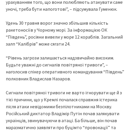
урахуванням того, що вони полюбляють атакувати саме
уночі, треба бути напоготові”, – підсумувала Гуменюк.
Удень 30 травня ворог значно збільшив кількість
ракетоносіїв у Чорному морі. За інформацією ОК
“Південь”, росіяни вивели у море 12 кораблів. Загальний
залп “Калібрів” може сягати 24.
“Рівень загрози залишається надзвичайно високим.
Будьте уважні до сигналів повітряної тривоги”, –
наголосив спікер оперативного командування “Південь”
полковник Владислав Назаров.
Сигнали повітряної тривоги не варто ігнорувати ще й з
тієї причини, що у Кремлі почалася справжня істерика
після атаки невідомими безпілотниками на Москву.
Російський диктатор Владімір Путін почав залякувати
українців, звинувачуючи в атаці. Ба більше, він почав
маразматично заявляти про буцімто “провокації” та