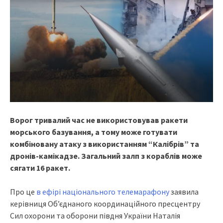
Ворог тривалий час не використовував ракети
морського базування, а тому може готувати
комбіновану атаку з використанням “Калібрів” та
дронів-камікадзе. Загальний залп з кораблів може
сягати 16 ракет.
Про це
в ефірі національного телемарафону
заявила
керівниця Об’єднаного координаційного пресцентру
Сил охорони та оборони півдня України Наталія