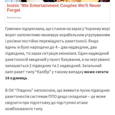
Гуменюк підкреслила, що станом на зараз у Чорному морі
ворог наполегливо маневрує корабельним угрупуванням
і росіяни постійно переміщують ракетоносії. Якщо
вдень їх було нарощено до 4 – два надводних, два
підводних, то зараз ситуація змінилася. Один надводний
ракетоносій зведений у пункт базування, а на чергуванні
залишається 2 підводних та 1 надводний. Загальний
залп ракет типу “Калібр” у такому випадку
може сягати
16 одиниць
.
В ОК “Південь” наголосили, що виявити пуски підводних
ракетоносіїв системам ППО дещо складніше – це може
свідчити про підготовку до підступної атаки
комбінованого типу.