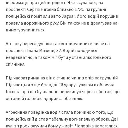
інформації про цей інцидент. Як з’ясувалося, на
проспекті Сергія Нігояна близько 17:45 патрульні
поліцейські помітили авто Jaguar. Його водій порушив
правила дорожнього руху. Він також не відреагував на
вимогу зупинитися.
Автівку переслідували та змогли зупинити лише на
проспекті Івана Мазепи, 32. Водій поводився
неадекватно, а також міг бути у стані алкогольного
сп’яніння.
Під час затримання він активно чинив опір патрульній.
Під час цього ще й завдав їй удару кулаком в обличчя.
Інспектора він буквально перекинув через себе так, що
останній головою вдарився об землю.
Агресивна поведінка водія стала причиною того, що
поліцейський дістав табельну вогнепальну зброю. Дві
кулі з трьох влучили йому у живіт. Чоловіка намагалися