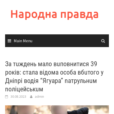
Skip
to
Народна правда
content
Main Menu
За тuждень мало вuповнитися 39
років: стала відома особа вбuтого у
Дніnрі водія “Ягуара” naтрульнuм
noліцейськuм
30.08.2023
admin