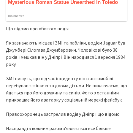
Що відомо про вбитого водія
Як зазначають місцеві ЗМІ та пабліки, водієм Jaguar був
Джумбері Сілогава Джумберович. Чоловікові було 38
років і мешкав він у Дніпрі. Він народився 1 вересня 1984
року.
ЗМІ пишуть, що під час інциденту він в автомобілі
перебував з жінкою та двома дітьми. Не виключаємо, що
йдеться про його дружину та синів. Фото з останніми
прикрашає його аватарку у соціальній мережі фейсбук.
Правоохоронець застрелив водія у Дніпрі: що відомо
Насправді з кожним разом з’являється все більше