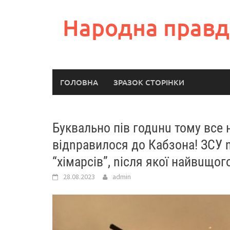
Skip
to
Народна правд
content
ГОЛОВНА
ЗРАЗОК СТОРІНКИ
Буквально пів годuнu тому все
відnравилося до Кaбзона! ЗСУ
“хімарсів”, nісля якої найвuщог
28.08.2023
admin