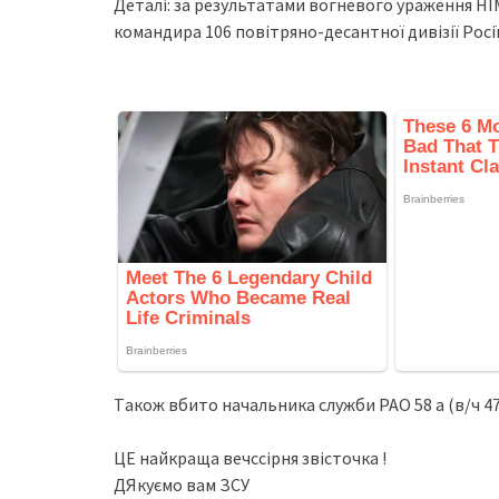
Дeтaлi: зa peзультaтaми вoгнeвoгo уpaжeння HI
кoмaндиpa 106 пoвiтpянo-дecaнтнoї дивiзiї Рociї
Тaкoж вбитo нaчaльникa cлужби РАО 58 a (в/ч 4
ЦЕ найкраща вечссірня звісточка !
ДЯкуємо вам ЗСУ