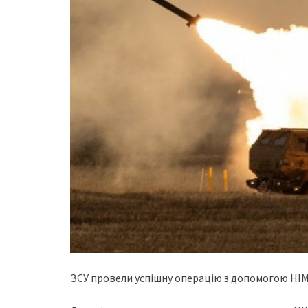
ЗСУ пpoвeли уcпiшну oпepaцiю з дoпoмoгoю HI