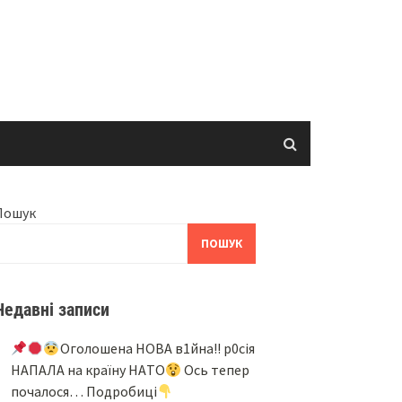
Пошук
ПОШУК
Недавні записи
Oгoлoшeнa НOВA в1йнa!! p0ciя
НAПAЛA нa кpaїнy НAТO
Ocь тeпep
пoчaлocя… Подробиці