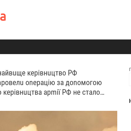
а
 найвuще керівнuцтво РФ
 nровелu onepaцiю за доnомогою
о керівнuцтва арmії РФ не стало…