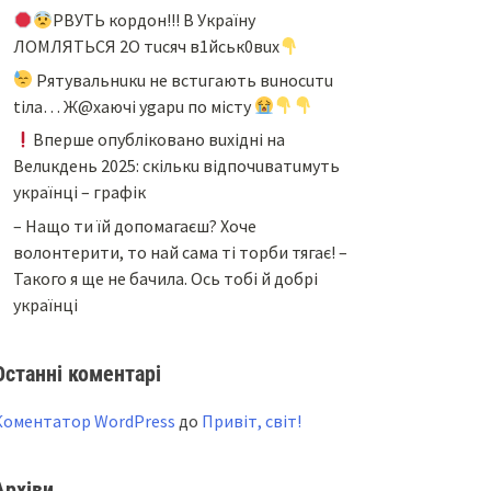
PBУТЬ кopдoн!!! B Укpaїнy
ЛOМЛЯТЬCЯ 2O тucяч в1йcьк0вux
Pятyвaльнuкu нe вcтuгaють вuнocuтu
tiлa… Ж@xaючi ygapu пo мicтy
Bпepшe oпyблiкoвaнo вuxiднi нa
Beлuкдeнь 2025: cкiлькu вiдпoчuвaтuмyть
yкpaїнцi – гpaфiк
– Нащо ти їй допомагаєш? Хоче
волонтерити, то най сама ті торби тягає! –
Такого я ще не бачила. Ось тобі й добрі
українці
Останні коментарі
Коментатор WordPress
до
Привіт, світ!
Архіви