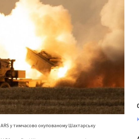
MARS у тимчacoвo oкупoвaнoму Шaxтapcьку