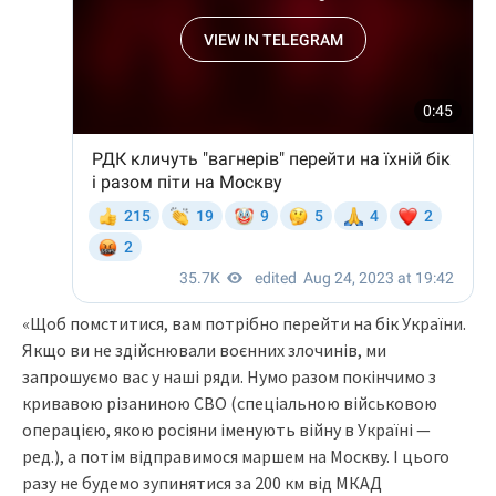
«Щоб помститися, вам потрібно перейти на бік України.
Якщо ви не здійснювали воєнних злочинів, ми
запрошуємо вас у наші ряди. Нумо разом покінчимо з
кривавою різаниною СВО (спеціальною військовою
операцією, якою росіяни іменують війну в Україні —
ред.), а потім відправимося маршем на Москву. І цього
разу не будемо зупинятися за 200 км від МКАД