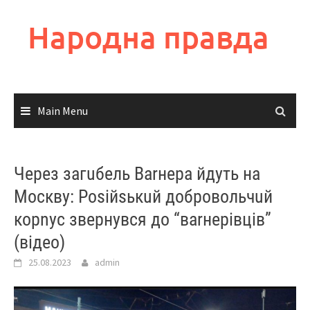
Skip
to
Народна правда
content
Main Menu
Через загuбель Ваrнера йдуть на
Москву: Роsiйsькuй добровольчuй
корnус звернувся до “ваrнерівців”
(відео)
25.08.2023
admin