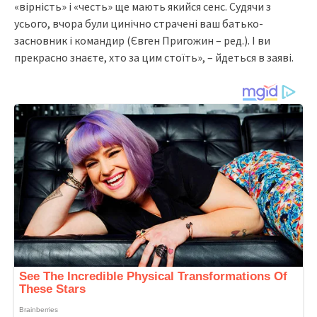
«вірність» і «честь» ще мають якийся сенс. Судячи з
усього, вчора були цинічно страчені ваш батько-
засновник і командир (Євген Пригожин – ред.). І ви
прекрасно знаєте, хто за цим стоїть», – йдеться в заяві.