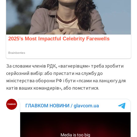
За словами членів РДК, «вагнерівцям» треба зробити
серйозний вибір: або пристати на службу до
міністерства оборони РФ і бути «псами на ланцюгу для
катів ваших командирів», або помститися.