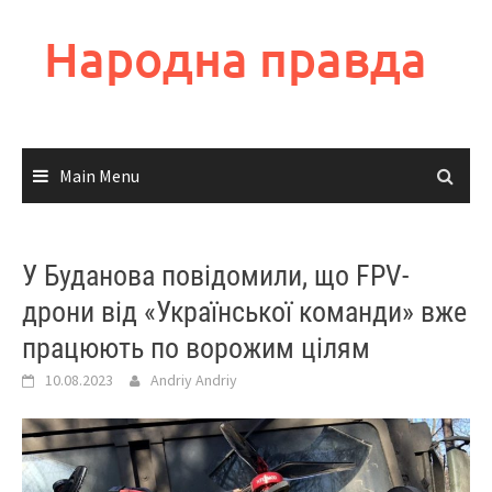
Skip
to
Народна правда
content
Main Menu
У Буданова повідомили, що FPV-
дрони від «Української команди» вже
працюють по ворожим цілям
10.08.2023
Andriy Andriy