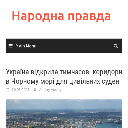
Skip
to
Народна правда
content
Main Menu
Україна відкрила тимчасові коридори
в Чорному морі для цивільних суден
10.08.2023
Andriy Andriy