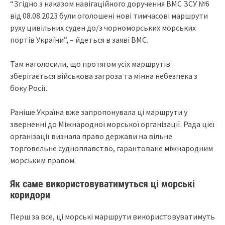
“Згідно з наказом навігаційного доручення ВМС ЗСУ №6
від 08.08.2023 були оголошені нові тимчасові маршрути
руху цивільних суден до/з чорноморських морських
портів України”, – йдеться в заяві ВМС.
Там наголосили, що протягом усіх маршрутів
зберігається військова загроза та мінна небезпека з
боку Росії.
Раніше Україна вже запропонувала ці маршрути у
зверненні до Міжнародної морської організації. Рада цієї
організації визнала право держави на вільне
торговельне судноплавство, гарантоване міжнародним
морським правом.
Як саме використовуватимуться ці морські
коридори
Перш за все, ці морські маршрути використовуватимуть