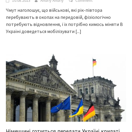
10.08.2023
Andriy Andriy
Comment
Чмут наголошує, що військові, які рік-півтора
перебувають в окопах на передовій, фізіологічно
потребують відновлення, і їх потрібно кимось міняти В
Україні доведеться мобілізувати
[...]
Німеччині готується передати Україні крилаті