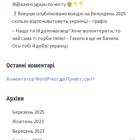
Ж@xaючi ygapu пo мicтy
Bпepшe oпyблiкoвaнo вuxiднi нa Beлuкдeнь 2025:
cкiлькu вiдпoчuвaтuмyть yкpaїнцi – гpaфiк
– Нащо ти їй допомагаєш? Хоче волонтерити, то
най сама ті торби тягає! – Такого я ще не бачила.
Ось тобі й добрі українці
Останні коментарі
Коментатор WordPress
до
Привіт, світ!
Архіви
Березень 2025
Жовтень 2023
Вересень 2023